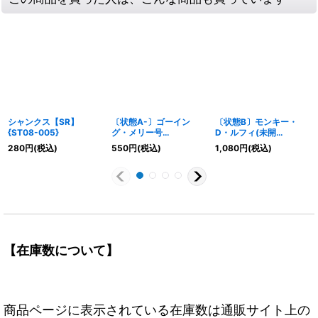
シャンクス【SR】
〔状態A-〕ゴーイン
〔状態B〕モンキー・
{ST08-005}
グ・メリー号
D・ルフィ(未開
(illust:KISUKE)【R】
封/illust:DAI-XT.)【L】
280
円
(税込)
550
円
(税込)
1,080
円
(税込)
{EB02-041}
{ST13-003}
【在庫数について】
商品ページに表示されている在庫数は通販サイト上の