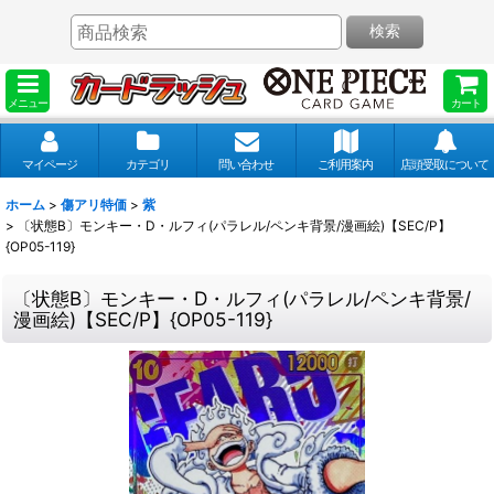
検索
メニュー
カート
マイページ
カテゴリ
問い合わせ
ご利用案内
店頭受取について
ホーム
>
傷アリ特価
>
紫
>
〔状態B〕モンキー・D・ルフィ(パラレル/ペンキ背景/漫画絵)【SEC/P】
{OP05-119}
〔状態B〕モンキー・D・ルフィ(パラレル/ペンキ背景/
漫画絵)【SEC/P】{OP05-119}