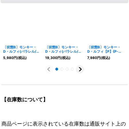
〔状態B〕モンキー・
〔状態B〕モンキー・
〔状態B〕モンキー・
D・ルフィ(パラレル/黒
D・ルフィ(パラレル/手
D・ルフィ【P】{P-
背景)【SR/P】{ST01-
配書)【SP】{ST01-
033}
5,980
円
(税込)
19,300
円
(税込)
7,980
円
(税込)
012}
012[OP03]}
【在庫数について】
商品ページに表示されている在庫数は通販サイト上の