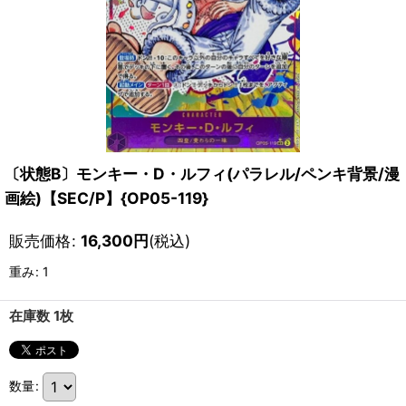
〔状態B〕モンキー・D・ルフィ(パラレル/ペンキ背景/漫
画絵)【SEC/P】{OP05-119}
販売価格
:
16,300
円
(税込)
重み
:
1
在庫数 1枚
数量
: