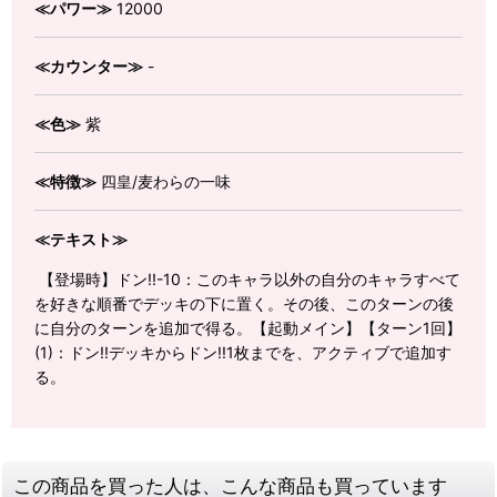
≪パワー≫
12000
≪カウンター≫
-
≪色≫
紫
≪特徴≫
四皇/麦わらの一味
≪テキスト≫
【登場時】ドン!!-10：このキャラ以外の自分のキャラすべて
を好きな順番でデッキの下に置く。その後、このターンの後
に自分のターンを追加で得る。【起動メイン】【ターン1回】
(1)：ドン!!デッキからドン!!1枚までを、アクティブで追加す
る。
この商品を買った人は、こんな商品も買っています