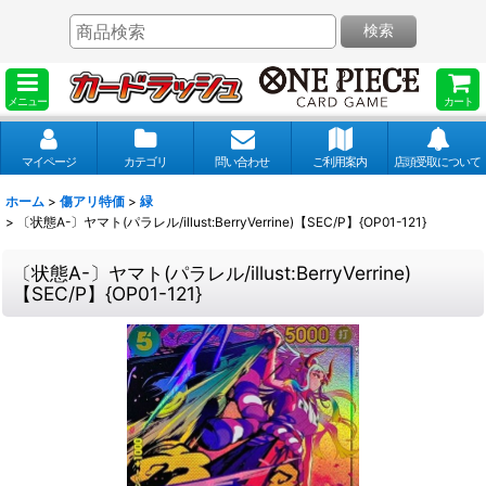
検索
メニュー
カート
マイページ
カテゴリ
問い合わせ
ご利用案内
店頭受取について
ホーム
>
傷アリ特価
>
緑
>
〔状態A-〕ヤマト(パラレル/illust:BerryVerrine)【SEC/P】{OP01-121}
〔状態A-〕ヤマト(パラレル/illust:BerryVerrine)
【SEC/P】{OP01-121}