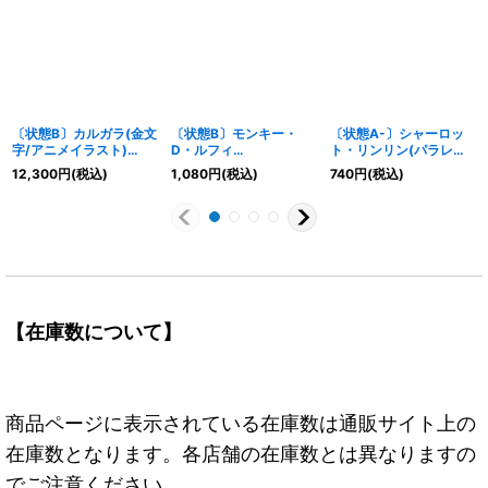
〔状態B〕カルガラ(金文
〔状態B〕モンキー・
〔状態A-〕シャーロッ
字/アニメイラスト)
D・ルフィ
ト・リンリン(パラレ
【L】{OP08-098}
(illust:tasaka)【P】{P-
ル/illust:Hayaken-
12,300
円
(税込)
1,080
円
(税込)
740
円
(税込)
041}
sarena)【SR/P】
{OP03-114}
【在庫数について】
商品ページに表示されている在庫数は通販サイト上の
在庫数となります。各店舗の在庫数とは異なりますの
でご注意ください。