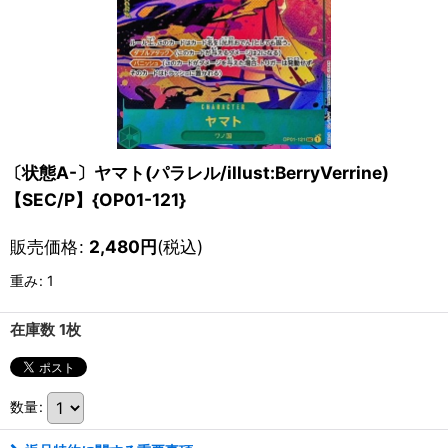
〔状態A-〕ヤマト(パラレル/illust:BerryVerrine)
【SEC/P】{OP01-121}
販売価格
:
2,480
円
(税込)
重み
:
1
在庫数 1枚
数量
: