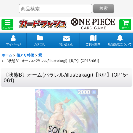
検索
メニュー
カート
マイページ
カテゴリ
問い合わせ
ご利用案内
店頭受取について
ホーム
>
傷アリ特価
>
紫
>
〔状態B〕オーム(パラレル/illust:akagi)【R/P】{OP15-061}
〔状態B〕オーム(パラレル/illust:akagi)【R/P】{OP15-
061}