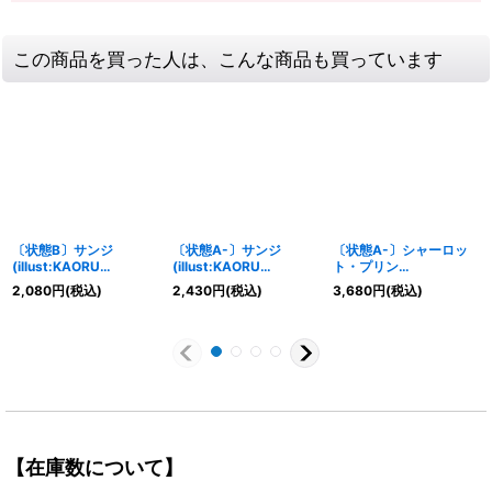
この商品を買った人は、こんな商品も買っています
〔状態B〕サンジ
〔状態A-〕サンジ
〔状態A-〕シャーロッ
(illust:KAORU
(illust:KAORU
ト・プリン
HAGIYA)【SR】
HAGIYA)【SR】
(illust:Naruse Uroko)
2,080
円
(税込)
2,430
円
(税込)
3,680
円
(税込)
{OP07-064}
{OP07-064}
【R】{OP12-071}
【在庫数について】