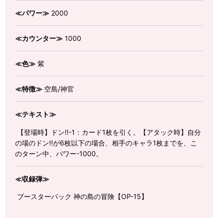
≪パワー≫
2000
≪カウンター≫
1000
≪色≫
紫
≪特徴≫
空島/神官
≪テキスト≫
【登場時】ドン!!-1：カード1枚を引く。【アタック時】自分
の場のドン!!が6枚以下の場合、相手のキャラ1枚までを、こ
のターン中、パワー-1000。
≪収録弾≫
ブースターパック 神の島の冒険【OP-15】