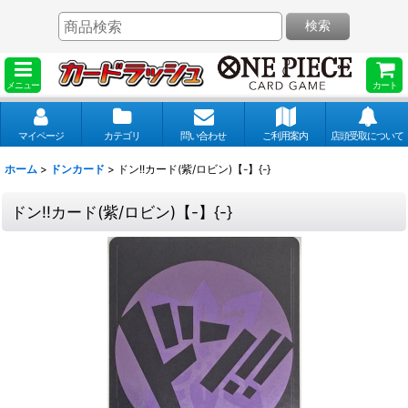
検索
メニュー
カート
マイページ
カテゴリ
問い合わせ
ご利用案内
店頭受取について
ホーム
>
ドンカード
>
ドン!!カード(紫/ロビン)【-】{-}
ドン!!カード(紫/ロビン)【-】{-}