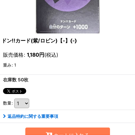
ドン!!カード(紫/ロビン)【-】{-}
販売価格
:
1,180
円
(税込)
重み
:
1
在庫数 50枚
数量
:
返品特約に関する重要事項