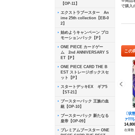
※商品
【OP-11】
で購入
エクストラブースター An
ime 25th collection【EB-0
2】
始めようキャンペーン プロ
モーションパック【P】
ONE PIECE カードゲー
この
ム 2nd ANNIVERSARY S
ET【P】
ONE PIECE CARD THE B
EST ストレージボックスセ
ット【P】
スタートデッキEX ギア5
【ST-21】
ブースターパック 王族の血
統【OP-10】
〔状態
ブースターパック 新たなる
ァ!!!
皇帝【OP-09】
P】{O
14,8
プレミアムブースター ONE
在庫数 