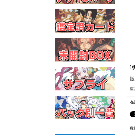
〔状
販
重
在
数