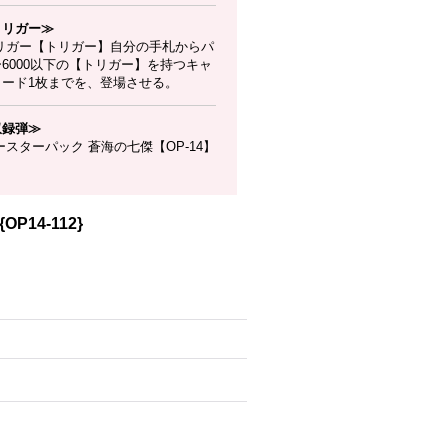
トリガー≫
リガー【トリガー】自分の手札からパ
6000以下の【トリガー】を持つキャ
カード1枚までを、登場させる。
収録弾≫
スターパック 蒼海の七傑【OP-14】
P14-112}