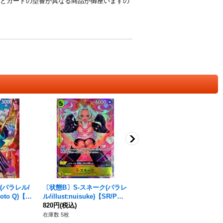
とカードの型番が異なる商品が御座いますの
(パラレル/
〔状態B〕S-スネーク(パラレ
〔状態B〕トニートニー・チ
moto Q)【S
ル/illust:nuisuke)【SR/P】
ョッパー(illust:Misa Matoki)
10]}
{OP08-112}
820円
(税込)
【SR】{EB01-006}
480円
(税込)
在庫数 5枚
在庫数 1枚