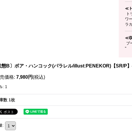
≪
ト
ワー
ラ
≪
ブー
"
態B〕ボア・ハンコック(パラレル/illust:PENEKOR)【SR/P】{O
売価格
:
7,980円
(税込)
み
:
1
庫数 1枚
量
: