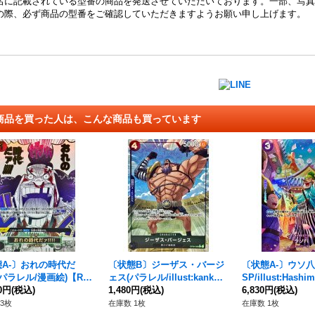
名に記載されている型番の商品を発送させていただいております。一部、写真
の際、必ず商品の型番をご確認していただきますようお願い申し上げます。
商品を買った人は、こんな商品も買っています
A-〕おれの時代だ
〔状態B〕ジーザス・バージ
〔状態A-〕ウソ八
!(パラレル/漫画絵)【R/
ェス(パラレル/illust:kankur
SP/illust:Hashi
P09-096}
00円
(税込)
ou)【R/P】{OP09-086}
1,480円
(税込)
P】{ST18-001[OP
6,830円
(税込)
3枚
在庫数 1枚
在庫数 1枚