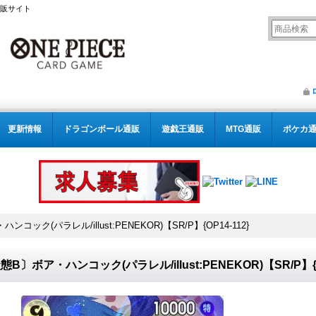
通販サイト
更新情報
ドラゴンボール通販
遊戯王通販
MTG通販
ポケカ
コック(パラレル/illust:PENEKOR)【SR/P】{OP14-112}
態B〕ボア・ハンコック(パラレル/illust:PENEKOR)【SR/P】{O