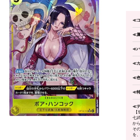
≪
≪
≪
≪
≪
≪
≪
【
七
か
そ
を