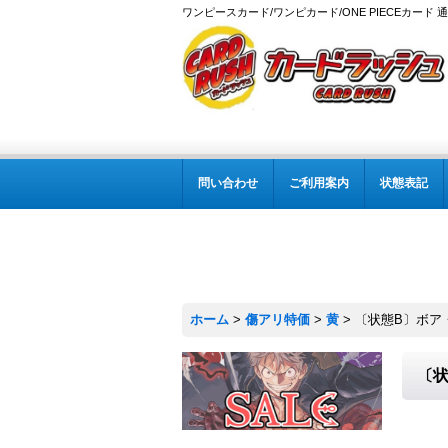
ワンピースカード/ワンピカード/ONE PIECEカード 
問い合わせ
ご利用案内
状態表記
ホーム
>
傷アリ特価
>
黄
>
〔状態B〕ボア・ハン
〔状