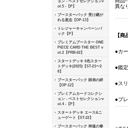
商品
ョン - ベストセレクションv
異な
ol.5 -【P】
ブースターパック 受け継が
れる意志【OP-13】
トレジャーキャンペーンパ
ック【P】
【商
プレミアムブースター ONE
PIECE CARD THE BEST v
●カ
ol.2【PRB-02】
スタートデッキ 6色スター
トデッキ(2025)【ST-23〜2
●鑑
8】
ブースターパック 師弟の絆
●ス
【OP-12】
プレミアムカードコレクシ
ョン - ベストセレクションv
●プ
ol.4 -【P】
スタートデッキ エース&ニ
ューゲート【ST-22】
ブースターパック 神速の拳