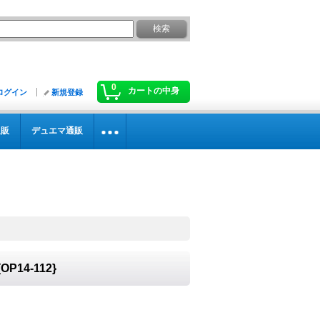
0
カートの中身
ログイン
新規登録
通販
デュエマ通販
P14-112}