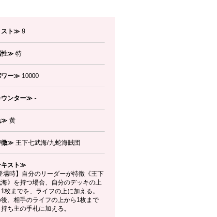
コスト≫
9
属性≫
特
パワー≫
10000
カウンター≫
-
色≫
黄
特徴≫
王下七武海/九蛇海賊団
テキスト≫
登場時】自分のリーダーが特徴《王下
武海》を持つ場合、自分のデッキの上
ら1枚までを、ライフの上に加える。
の後、相手のライフの上から1枚まで
、持ち主の手札に加える。