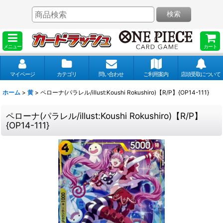
検索
メニュー
カート
マイページ
カテゴリ
問い合わせ
ご利用案内
店頭受取について
ホーム
>
黄
>
ペローナ(パラレル/illust:Koushi Rokushiro)【R/P】{OP14-111}
ペローナ(パラレル/illust:Koushi Rokushiro)【R/P】
{OP14-111}