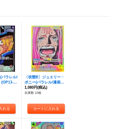
(パラレル/
〔状態B〕ジュエリー・
{OP13-00
ボニー(パラレル/漫画絵)
【L/P】{OP13-100}
1,080円
(税込)
在庫数 10枚