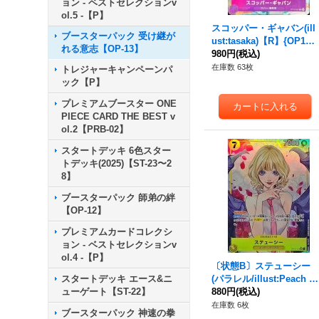
ョン - ベストセレクションv
ol.5 -【P】
スコッパー・ギャバン(ill
ブースターパック 受け継が
ust:tasaka)【R】{OP13-0
れる意志【OP-13】
67}
980円
(税込)
在庫数 63枚
トレジャーキャンペーンパ
ック【P】
プレミアムブースター ONE
PIECE CARD THE BEST v
ol.2【PRB-02】
スタートデッキ 6色スター
トデッキ(2025)【ST-23〜2
8】
ブースターパック 師弟の絆
【OP-12】
プレミアムカードコレクシ
ョン - ベストセレクションv
ol.4 -【P】
〔状態B〕ステューシー
スタートデッキ エース&ニ
(パラレル/illust:Peach M
ューゲート【ST-22】
omoko)【SR/P】{OP13-
880円
(税込)
110}
在庫数 6枚
ブースターパック 神速の拳