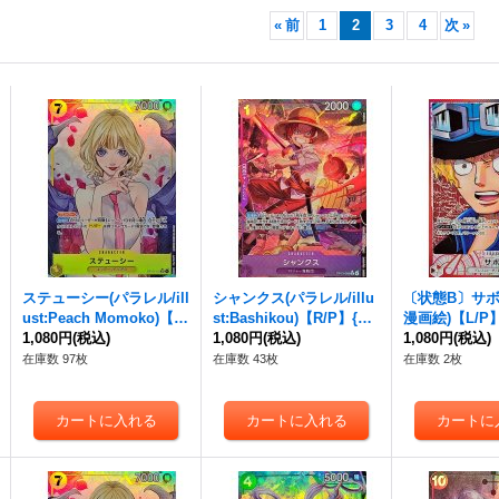
«
前
1
2
3
4
次
»
ステューシー(パラレル/ill
シャンクス(パラレル/illu
〔状態B〕サボ
ust:Peach Momoko)【S
st:Bashikou)【R/P】{OP
漫画絵)【L/P】
R/P】{OP13-110}
1,080円
(税込)
13-065}
1,080円
(税込)
4}
1,080円
(税込)
在庫数 97枚
在庫数 43枚
在庫数 2枚