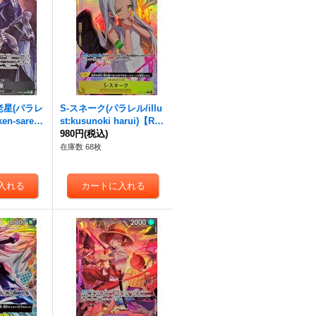
老星(パラレ
S-スネーク(パラレル/illu
ken-saren
st:kusunoki harui)【R/
13-082}
P】{OP13-114}
980円
(税込)
在庫数 68枚