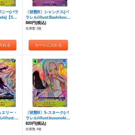
ニー(パラ
〔状態B〕シャンクス(パ
yuda)【SR/
ラレル/illust:Bashikou)
}
【R/P】{OP13-065}
880円
(税込)
在庫数 3枚
ュエリー・
〔状態B〕S-スネーク(パ
llust:Ry
ラレル/illust:kusunoki h
OP13-10
arui)【R/P】{OP13-114}
820円
(税込)
在庫数 4枚