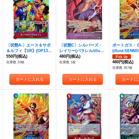
〔状態A-〕エース＆サボ
〔状態C〕シルバーズ・
ポートガス・
＆ルフィ【SR】{OP13-0
レイリー(パラレル/illust:
(illust:SEN
07}
550円
(税込)
lack)【SR/P】{OP13-06
480円
(税込)
{OP13-119}
6}
480円
(税込)
在庫数 33枚
在庫数 1枚
在庫数 357枚