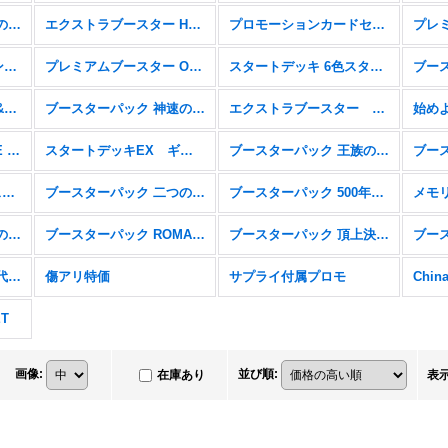
ブースターパック 蒼海の七傑【OP-14】
エクストラブースター Heroines Edition【EB-03】
プロモーションカードセット2025【P】
トレジャーキャンペーンパック【P】
プレミアムブースター ONE PIECE CARD THE BEST vol.2【PRB-02】
スタートデッキ 6色スタートデッキ(2025)【ST-23〜28】
スタートデッキ エース&ニューゲート【ST-22】
ブースターパック 神速の拳【OP-11】
エクストラブースター Anime 25th collection【EB-02】
ONE PIECE CARD THE BEST ストレージボックスセット【P】
スタートデッキEX ギア5【ST-21】
ブースターパック 王族の血統【OP-10】
スタートデッキ 6色新スタートデッキ【ST-15〜20】
ブースターパック 二つの伝説【OP-08】
ブースターパック 500年後の未来【OP-07】
ブースターパック 双璧の覇者【OP-06】
ブースターパック ROMANCE DAWN【OP-01】
ブースターパック 頂上決戦【OP-02】
ブースターパック 新時代の主役【OP-05】
傷アリ特価
サプライ付属プロモ
ET
画像
:
並び順
:
在庫あり
表