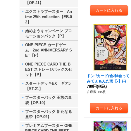
【OP-11】
エクストラブースター An
ime 25th collection【EB-0
2】
始めようキャンペーン プロ
モーションパック【P】
ONE PIECE カードゲー
ム 2nd ANNIVERSARY S
ET【P】
ONE PIECE CARD THE B
EST ストレージボックスセ
ット【P】
ドン!!カード(金枠/会って
みてぇもんだ!!)【-】{-}
スタートデッキEX ギア5
780円
(税込)
【ST-21】
在庫数 145枚
ブースターパック 王族の血
統【OP-10】
ブースターパック 新たなる
皇帝【OP-09】
プレミアムブースター ONE
PIECE CARD THE BEST