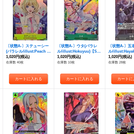
〔状態A-〕ステューシー
〔状態A-〕ウタ(パラレ
〔状態A-〕五
(パラレル/illust:Peach M
ル/illust:Hokuyuu)【SR/
ル/illust:Haya
omoko)【SR/P】{OP13-
1,020円
(税込)
P】{OP13-023}
1,020円
(税込)
a)【SR/P】{OP
1,020円
(税込)
110}
在庫数 40枚
在庫数 10枚
在庫数 28枚