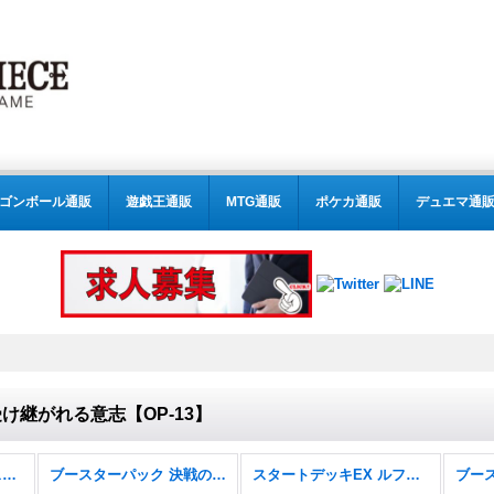
ゴンボール通販
遊戯王通販
MTG通販
ポケカ通販
デュエマ通
け継がれる意志【OP-13】
スタートデッキ 6色新スタートデッキ【ST-31〜36】
ブースターパック 決戦の刻【OP-16】
スタートデッキEX ルフィ&エース【ST-30】