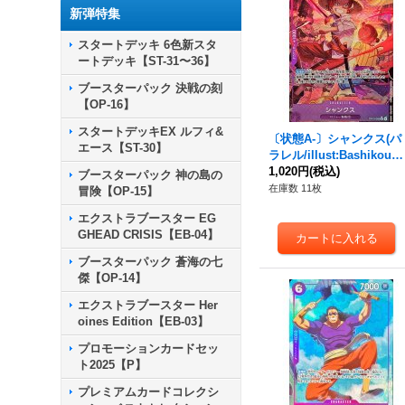
新弾特集
スタートデッキ 6色新スタ
ートデッキ【ST-31〜36】
ブースターパック 決戦の刻
【OP-16】
スタートデッキEX ルフィ&
〔状態A-〕シャンクス(パ
エース【ST-30】
ラレル/illust:Bashikou)
【R/P】{OP13-065}
1,020円
(税込)
ブースターパック 神の島の
在庫数 11枚
冒険【OP-15】
エクストラブースター EG
GHEAD CRISIS【EB-04】
ブースターパック 蒼海の七
傑【OP-14】
エクストラブースター Her
oines Edition【EB-03】
プロモーションカードセッ
ト2025【P】
プレミアムカードコレクシ