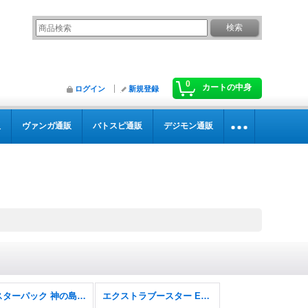
0
カートの中身
ログイン
新規登録
販
ヴァンガ通販
バトスピ通販
デジモン通販
ブースターパック 神の島の冒険【OP-15】
エクストラブースター EGGHEAD CRISIS【EB-04】