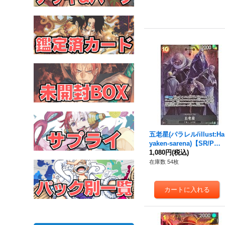
五老星(パラレル/illust:Ha
yaken-sarena)【SR/P】
{OP13-082}
1,080円
(税込)
在庫数 54枚