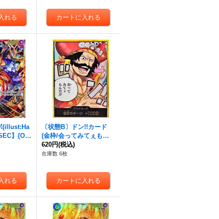
llust:Ha
〔状態B〕ドン!!カード
【SEC】{OP
(金枠/会ってみてぇもん
だ!!)【-】{-}
620円
(税込)
在庫数 6枚