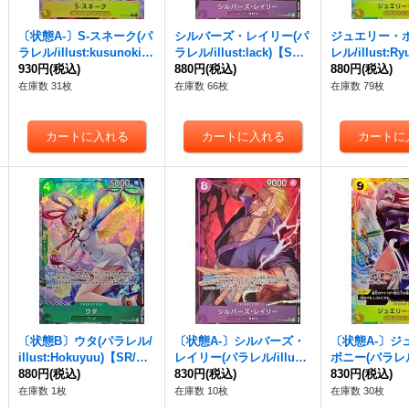
〔状態A-〕S-スネーク(パ
シルバーズ・レイリー(パ
ジュエリー・ボ
ラレル/illust:kusunoki h
ラレル/illust:lack)【SR/
レル/illust:R
arui)【R/P】{OP13-114}
930円
(税込)
P】{OP13-066}
880円
(税込)
P】{OP13-108
880円
(税込)
在庫数 31枚
在庫数 66枚
在庫数 79枚
〔状態B〕ウタ(パラレル/
〔状態A-〕シルバーズ・
〔状態A-〕ジ
illust:Hokuyuu)【SR/
レイリー(パラレル/illust:
ボニー(パラレル/i
P】{OP13-023}
880円
(税込)
lack)【SR/P】{OP13-06
830円
(税込)
uda)【SR/P】{
830円
(税込)
6}
8}
在庫数 1枚
在庫数 10枚
在庫数 30枚