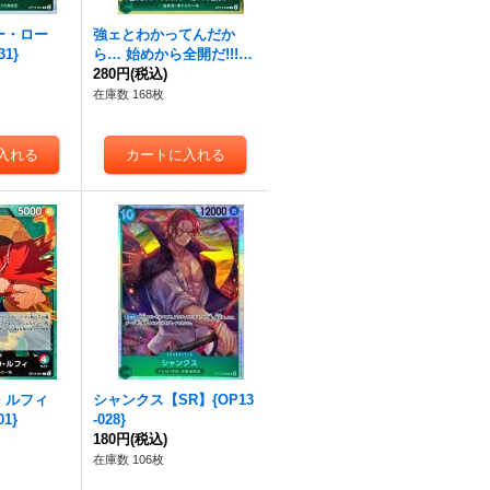
ー・ロー
強ェとわかってんだか
31}
ら… 始めから全開だ!!!
【R】{OP13-040}
280円
(税込)
在庫数 168枚
・ルフィ
シャンクス【SR】{OP13
01}
-028}
180円
(税込)
在庫数 106枚