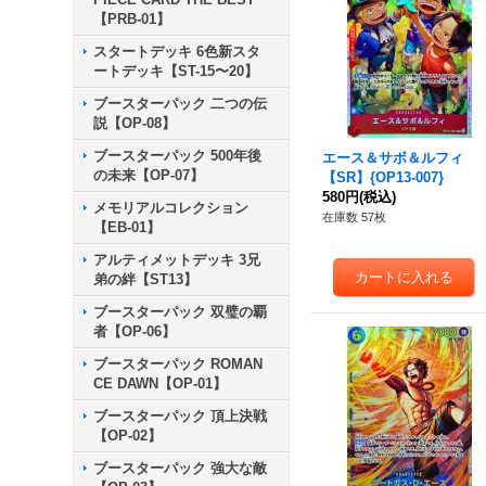
【PRB-01】
スタートデッキ 6色新スタ
ートデッキ【ST-15〜20】
ブースターパック 二つの伝
説【OP-08】
ブースターパック 500年後
エース＆サボ＆ルフィ
の未来【OP-07】
【SR】{OP13-007}
580円
(税込)
メモリアルコレクション
在庫数 57枚
【EB-01】
アルティメットデッキ 3兄
弟の絆【ST13】
ブースターパック 双璧の覇
者【OP-06】
ブースターパック ROMAN
CE DAWN【OP-01】
ブースターパック 頂上決戦
【OP-02】
ブースターパック 強大な敵