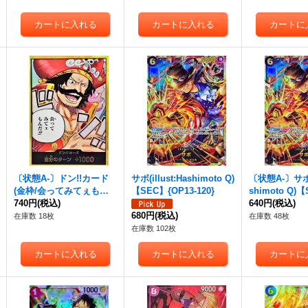
〔状態A-〕ドン!!カード
サボ(illust:Hashimoto Q)
〔状態A-〕サボ(i
(金枠/会ってみてぇもん
【SEC】{OP13-120}
shimoto Q)
だ!!)【-】{-}
740円
(税込)
13-120}
640円
(税込)
680円
(税込)
在庫数 18枚
在庫数 48枚
在庫数 102枚