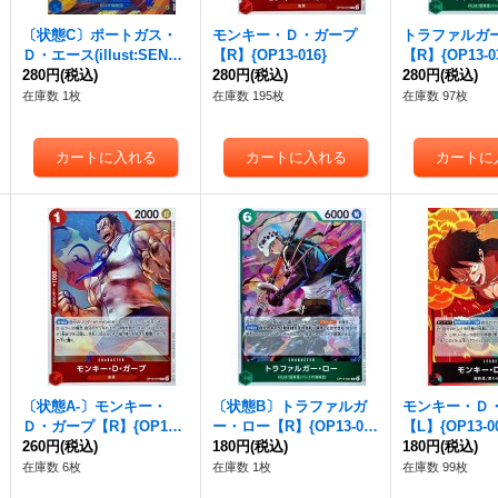
〔状態C〕ポートガス・
モンキー・Ｄ・ガープ
トラファルガ
Ｄ・エース(illust:SENNS
【R】{OP13-016}
【R】{OP13-0
U)【SEC】{OP13-119}
280円
(税込)
280円
(税込)
280円
(税込)
在庫数 1枚
在庫数 195枚
在庫数 97枚
〔状態A-〕モンキー・
〔状態B〕トラファルガ
モンキー・Ｄ
Ｄ・ガープ【R】{OP13-0
ー・ロー【R】{OP13-03
【L】{OP13-0
16}
260円
(税込)
1}
180円
(税込)
180円
(税込)
在庫数 6枚
在庫数 1枚
在庫数 99枚