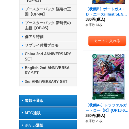
【OP-03】
ブースターパック 謀略の王
〔状態B〕ポートガス・
国【OP-04】
Ｄ・エース(illust:SENNS
U)【SEC】{OP13-119}
380円
(税込)
ブースターパック 新時代の
在庫数 31枚
主役【OP-05】
傷アリ特価
サプライ付属プロモ
China 2nd ANNIVERSARY
SET
English 2nd ANNIVERSA
RY SET
3rd ANNIVERSARY SET
遊戯王通販
〔状態A-〕トラファルガ
ー・ロー【R】{OP13-03
MTG通販
1}
260円
(税込)
在庫数 20枚
ポケカ通販