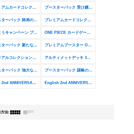
プレミアムカードコレクション - ベストセレクションvol.5 -【P】
ブースターパック 受け継がれる意志【OP-13】
ブースターパック 師弟の絆【OP-12】
プレミアムカードコレクション - ベストセレクションvol.4 -【P】
始めようキャンペーン プロモーションパック【P】
ONE PIECE カードゲーム 2nd ANNIVERSARY SET【P】
ブースターパック 新たなる皇帝【OP-09】
プレミアムブースター ONE PIECE CARD THE BEST【PRB-01】
メモリアルコレクション【EB-01】
アルティメットデッキ 3兄弟の絆【ST13】
ブースターパック 強大な敵【OP-03】
ブースターパック 謀略の王国【OP-04】
China 2nd ANNIVERSARY SET
English 2nd ANNIVERSARY SET
示方法
: