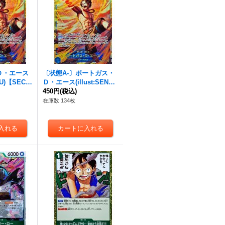
Ｄ・エース
〔状態A-〕ポートガス・
NSU)【SEC】
Ｄ・エース(illust:SENNS
U)【SEC】{OP13-119}
450円
(税込)
在庫数 134枚